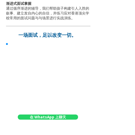
渐进式面试掌握
通过循序渐进的辅导，我们帮助孩子构建引人入胜的
叙事、建立发自内心的自信，并练习应对香港顶尖学
校常用的面试问题与与场景进行实战演练。
一场面试，足以改变一切。
征服面试 · 决胜考场
✓
个性化一对一面试与考试准备
✓
详细的书面评估报告与提升建议
✓
与我们经验丰富的教育顾问进行反馈会议
✓
由专业合作伙伴在香港现场或全球范围内
在线授课
✓
量身定制的解决方案——强化集训或持续
辅导
在 WhatsApp 上聊天