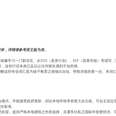
而来，详情请参考英文版为准。
就像学习一门新语言。从DSS（直资计划）、ESF（英基学校）等缩写，到
财务术语，这些行话本身已足以让任何家长感到不知所措。
理解这些专业词汇是为孩子教育之旅做出自信、明智决策的第一步。本词
混合模式，学校接受政府资助，但比本地学校享有更大自主权。可自主设定
招生标准。
极受欢迎，提供严格本地课程之外的选择，且通常比私立国际学校更经济。