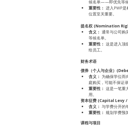
候名单——即优先等
重要性：
 进入PWP
位置至关重要。
提名权 (Nomination Righ
含义：
 通常与公司购
等候名单。
重要性：
 这是进入
给员工。
财务术语
债券（个人与企业）(Deben
含义：
 为确保学位而
庭购买，可能不保证
重要性：
 这是一笔重
用。
资本征费 (Capital Levy / 
含义：
 与学费分开的
重要性：
 规划学费
课程与项目