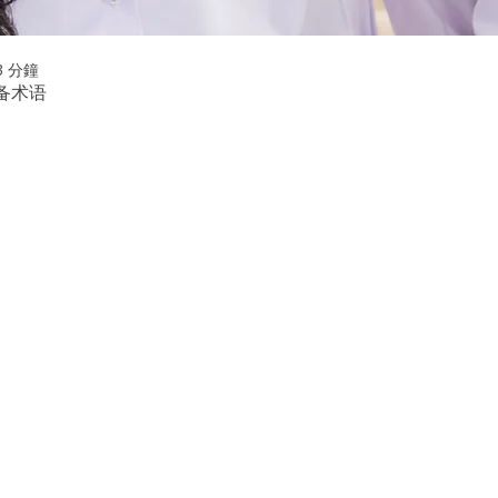
3 分鐘
备术语