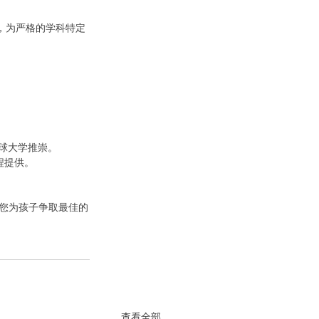
证，为严格的学科特定
受全球大学推崇。
程提供。
。
助您为孩子争取最佳的
查看全部