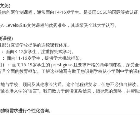
育文凭）
提供的两年制课程，通常面向14-16岁学生。是英国GCSE的国际等效认
衔接A-Levels或IB文凭课程的优秀准备，其成绩受全球大学认可。
文凭课程）
及部分直资学校提供的连续课程体系。
）：
 面向3-12岁学生，注重探究式学习。
）：
 面向11-16岁学生，提供学术挑战框架。
目）：
 面向16-19岁学生的 prestigious且要求严格的两年制课程，深
流行且全面的教育框架。了解这些缩写有助于您识别学校从小学到中学的课
信地与学校、顾问及其他家长沟通。这个过程很复杂，但您不必独自解读
通香港入学的“语言”。我们致力于解读复杂信息，指导您的策略，并帮
的独特需求进行个性化咨询。