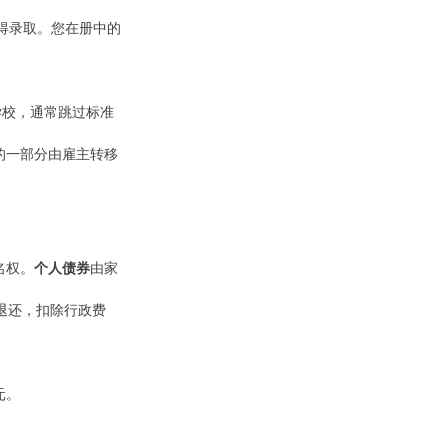
得录取。您在册中的
学校，通常跳过标准
的一部分由雇主转移
名权。
个人债券
由家
退还，扣除行政费
元。