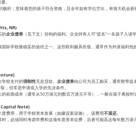
候册。
是积极的；意味着您的孩子符合资格，且全年如有学位空出，有很大机会获
ts, NR)
买的
企业债券
（见下文）挂钩的福利。企业持有人可“提名”一名孩子入读
顶级国际学校最稳妥的途径之一。这些权利极具价值，通常作为外派福利包
ture)
向学校支付的
强制性
无息贷款。
企业债券
由公司为员工购买，通常附带提
录取，但常是申请或入学的先决条件。
大的前期成本（通常从50万港元到数百万港元不等），一般在孩子离校时
Capital Note)
年度费用，用于学校资本发展（如建设新设施）。该费用
不退还
。
预算时，必须同时考虑学费和这项年度资本征费，后者可能高达每年数万港