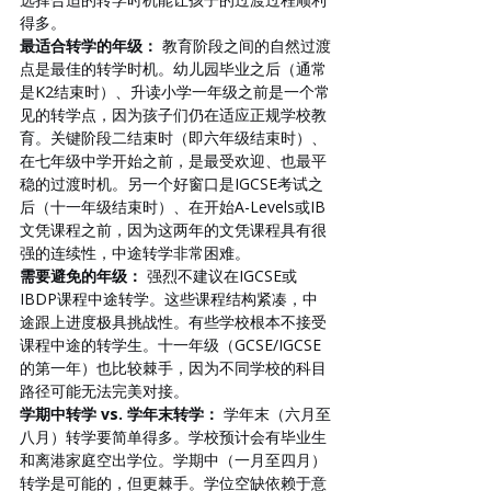
得多。
最适合转学的年级：
 教育阶段之间的自然过渡
点是最佳的转学时机。幼儿园毕业之后（通常
是K2结束时）、升读小学一年级之前是一个常
见的转学点，因为孩子们仍在适应正规学校教
育。关键阶段二结束时（即六年级结束时）、
在七年级中学开始之前，是最受欢迎、也最平
稳的过渡时机。另一个好窗口是IGCSE考试之
后（十一年级结束时）、在开始A-Levels或IB
文凭课程之前，因为这两年的文凭课程具有很
强的连续性，中途转学非常困难。
需要避免的年级：
 强烈不建议在IGCSE或
IBDP课程中途转学。这些课程结构紧凑，中
途跟上进度极具挑战性。有些学校根本不接受
课程中途的转学生。十一年级（GCSE/IGCSE
的第一年）也比较棘手，因为不同学校的科目
路径可能无法完美对接。
学期中转学 vs. 学年末转学：
 学年末（六月至
八月）转学要简单得多。学校预计会有毕业生
和离港家庭空出学位。学期中（一月至四月）
转学是可能的，但更棘手。学位空缺依赖于意