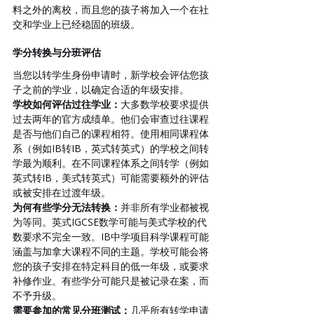
料之外的离校，而且您的孩子将加入一个在社
交和学业上已经稳固的班级。
学分转换与分班评估
当您以转学生身份申请时，新学校会评估您孩
子之前的学业，以确定合适的年级安排。
学校如何评估过往学业：
大多数学校要求提供
过去两年的官方成绩单。他们会审查过往课程
是否与他们自己的课程相符。使用相同课程体
系（例如IB转IB，英式转英式）的学校之间转
学最为顺利。在不同课程体系之间转学（例如
英式转IB，美式转英式）可能需要额外的评估
或被安排在过渡年级。
为何有些学分无法转换：
并非所有学业都被视
为等同。英式IGCSE数学可能与美式学校的代
数要求不完全一致。IB中学项目科学课程可能
涵盖与加拿大课程不同的主题。学校可能会将
您的孩子安排在特定科目的低一年级，或要求
补修作业。有些学分可能只是被记录在案，而
不予升级。
需要参加的常见分班测试：
几乎所有转学申请