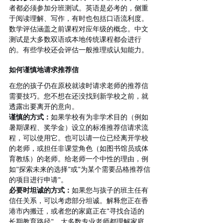
者都必须参加分班测试。英语是必考的，侧重
于阅读理解、写作，有时也包括口语流利度。
数学评估涵盖之前课程对应年级的概念。中文
测试是大多数双语或本地传统课程都会进行
的。有些学校还会评估一般推理或认知能力。
如何谨慎地请求推荐信
在您的孩子仍在原校就读时请求老师的推荐信
需要技巧。您不想在还没找到新学校之前，就
透露出要离开的意向。
谨慎的方式：
如果学校有为非学术目的（例如
暑期课程、奖学金）设立的标准推荐信请求流
程，可以使用它。也可以请一位已经离开学校
的老师，或担任非课堂角色（如图书馆员或体
育教练）的老师。给老师一个中性的理由，例
如"探索未来的选择"或"为某个需要品格推荐信
的项目进行申请"。
必要时坦诚的方式：
如果您与孩子的班主任有
信任关系，可以考虑部分坦诚。解释您正在香
港市内搬迁，或者您的家庭正在"寻找合适的
长期教育路径"。大多数专业老师都理解家庭