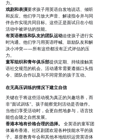
力。
戏剧和表演
要求孩子用英语自发地说话、倾听
和反应。他们学习放大声音、解读指令并与同
伴合作实现共同目标。这些正是面试日在小组
活动中被评估的技能。
有英语教练和队友的团队运动
迫使孩子进行实
时沟通。他们学习用英语呼喊、鼓励队友和解
决小冲突——所有这些都没有正式评估的压
力。
童军组织和青年俱乐部
提供定期、持续接触英
语社交规范的机会。活动通常需要遵循口头指
令、团队合作以及与不同背景的孩子互动。
在无高压训练的情况下建立自信
关键在于将这些活动视为真正的兴趣培养，而
非"面试训练"。孩子能察觉到活动是否做作。
当他们享受活动时，会更自然地参与，语言技
能也会随之自然发展。
香港本地有价格合理的选择。
 全英语的童军团
体遍布香港。社区剧团欢迎各种技能水平的孩
子。基督教青年会和其他本地组织运营英语体