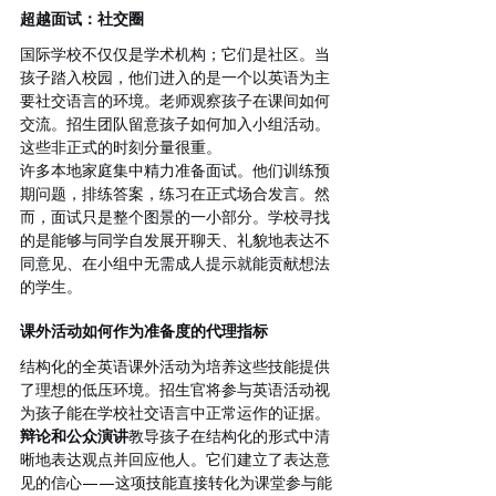
超越面试：社交圈
国际学校不仅仅是学术机构；它们是社区。当
孩子踏入校园，他们进入的是一个以英语为主
要社交语言的环境。老师观察孩子在课间如何
交流。招生团队留意孩子如何加入小组活动。
这些非正式的时刻分量很重。
许多本地家庭集中精力准备面试。他们训练预
期问题，排练答案，练习在正式场合发言。然
而，面试只是整个图景的一小部分。学校寻找
的是能够与同学自发展开聊天、礼貌地表达不
同意见、在小组中无需成人提示就能贡献想法
的学生。
课外活动如何作为准备度的代理指标
结构化的全英语课外活动为培养这些技能提供
了理想的低压环境。招生官将参与英语活动视
为孩子能在学校社交语言中正常运作的证据。
辩论和公众演讲
教导孩子在结构化的形式中清
晰地表达观点并回应他人。它们建立了表达意
见的信心——这项技能直接转化为课堂参与能