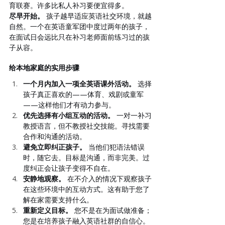
育联赛。许多比私人补习要便宜得多。
尽早开始。
 孩子越早适应英语社交环境，就越
自然。一个在英语童军团中度过两年的孩子，
在面试日会远比只在补习老师面前练习过的孩
子从容。
给本地家庭的实用步骤
一个月内加入一项全英语课外活动。
 选择
孩子真正喜欢的——体育、戏剧或童军
——这样他们才有动力参与。
优先选择有小组互动的活动。
 一对一补习
教授语言，但不教授社交技能。寻找需要
合作和沟通的活动。
避免立即纠正孩子。
 当他们犯语法错误
时，随它去。目标是沟通，而非完美。过
度纠正会让孩子变得不自在。
安静地观察。
 在不介入的情况下观察孩子
在这些环境中的互动方式。这有助于您了
解在家需要支持什么。
重新定义目标。
 您不是在为面试做准备；
您是在培养孩子融入英语社群的自信心。