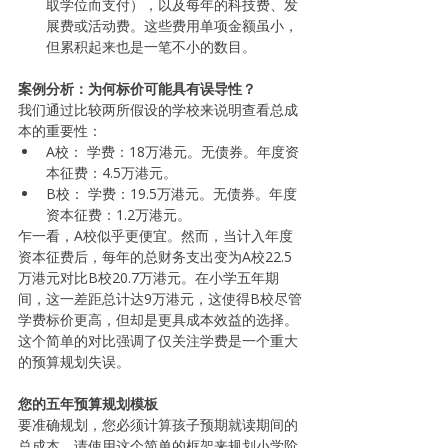
取学位而支付），以及每年的科技费、发
展费或活动费。这些费用单项金额虽小，
但累积起来也是一笔不小的数目。
案例分析：为何标价可能具有误导性？
我们通过比较两所假设的学校来说明查看总成
本的重要性：
A校： 学费：18万港元。无债券。年度资
本征费：4.5万港元。
B校： 学费：19.5万港元。无债券。年度
资本征费：1.2万港元。
乍一看，A校似乎更便宜。然而，当计入年度
资本征费后，每年的总财务支出变为A校22.5
万港元对比B校20.7万港元。在小学五年期
间，这一差距总计达9万港元，这使得B校尽管
学费标价更高，但却是更具成本效益的选择。
这个简单的对比强调了仅关注学费是一个重大
的预算规划失误。
您的五年预算规划模板
要准确规划，您必须计算孩子预期就读期间的
总成本。请使用这个简单的框架来规划小学阶