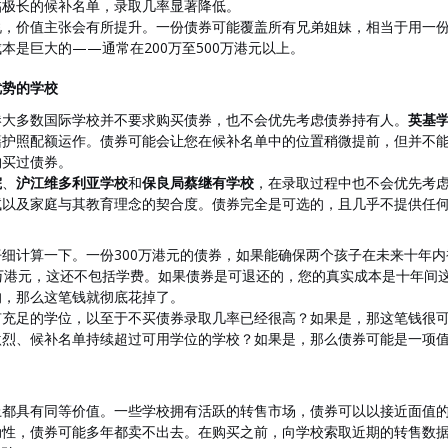
临极长的候补名单，录取几率显著降低。
说，价值主张会有所提升。一份债券可能覆盖所有兄弟姐妹，相当于用一
本是巨大的——通常在200万至500万港元以上。
优势的学校
港大多数国际学校并不要求购买债券，也不会优先考虑债券持有人。
英基
籍护照配额运作。债券可能会让您在候补名单中的位置稍微提前，但并不
购买过债券。
院
、
沪江维多利亚学校
和
保良局蔡继有学校
，在录取过程中也不会优先考
试以及家庭与其教育理念的契合度。债券完全是可选的，且几乎不提供任
细计算一下。一份300万港元的债券，如果能确保两个孩子在未来十年
万港元，这还不包括学费。如果债券是可退还的，您的真实成本是十年间
的，那么这笔钱就彻底花掉了。
有充足的学位，以至于不买债券录取几率已经很高？如果是，那这笔钱很
激烈、候补名单持续超过可用学位的学校？如果是，那么债券可能是一项
上都具有同等价值。一些学校拥有活跃的转售市场，债券可以以接近面值
动性，债券可能多年都卖不出去。在购买之前，向学校索取近期的转售数