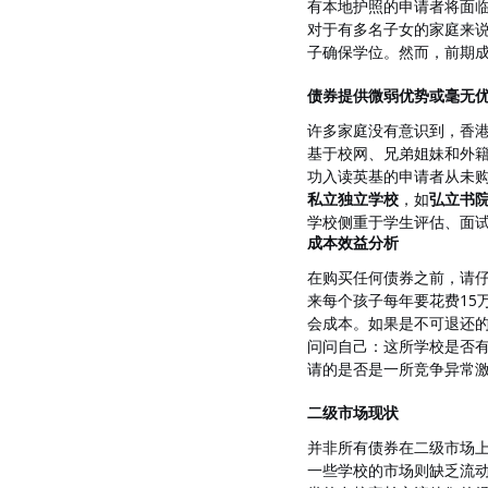
有本地护照的申请者将面
对于有多名子女的家庭来
子确保学位。然而，前期成
债券提供微弱优势或毫无
许多家庭没有意识到，香
基于校网、兄弟姐妹和外
功入读英基的申请者从未
私立独立学校
，如
弘立书
学校侧重于学生评估、面
成本效益分析
在购买任何债券之前，请仔
来每个孩子每年要花费15
会成本。如果是不可退还
问问自己：这所学校是否
请的是否是一所竞争异常
二级市场现状
并非所有债券在二级市场
一些学校的市场则缺乏流