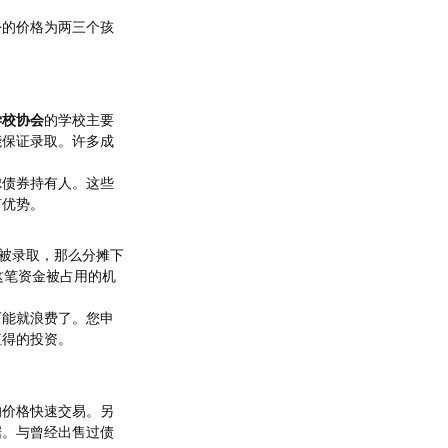
份的价格为两三个孩
学校协会
的学校主要
能保证录取。许多成
虑债券持有人。这些
何优势。
内被录取，那么分摊下
这笔资金被占用的机
可能就浪费了。您申
值得的投资。
的价格快速交易。另
据。与曾经出售过债