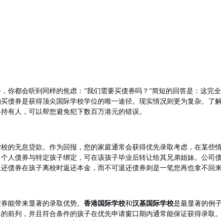
，你都会听到同样的焦虑："我们需要买债券吗？"简短的回答是：这完
购买债券是获得顶尖国际学校学位的唯一途径。现实情况则更为复杂。了
券持有人，可以帮您避免犯下数百万港元的错误。
学校的无息贷款。作为回报，您的家庭通常会获得优先录取考虑，在某些
。个人债券与特定孩子绑定，可在该孩子毕业后转让给其兄弟姐妹。公司
退还债券在孩子离校时返还本金，而不可退还债券则是一笔您再也拿不回
债券能带来显著的录取优势。
香港国际学校
和
汉基国际学校
是最显著的例
单的前列，并且符合条件的孩子在优先申请窗口期内通常能保证获得录取