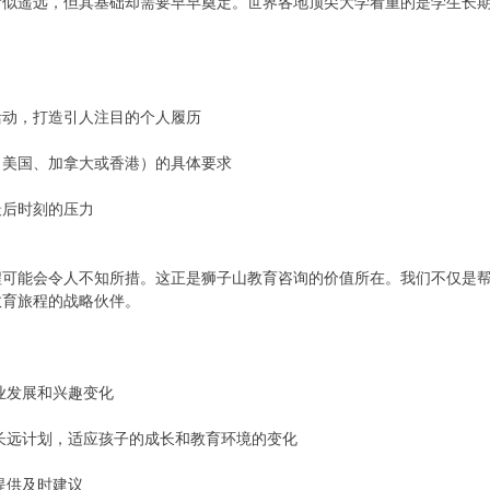
看似遥远，但其基础却需要早早奠定。世界各地顶尖大学看重的是学生长
：
活动，打造引人注目的个人履历
、美国、加拿大或香港）的具体要求
最后时刻的压力
程可能会令人不知所措。这正是狮子山教育咨询的价值所在。我们不仅是
教育旅程的战略伙伴。
：
业发展和兴趣变化
长远计划，适应孩子的成长和教育环境的变化
提供及时建议