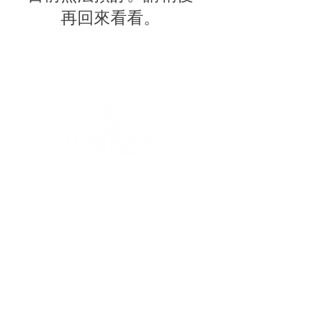
再回來看看。
主页
关于我们
升学咨询
学生评估
学生面试辅导
联系我们
博客
隐私政策